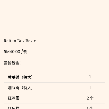
Rattan Box Basic
RM
40.00
/餐
A
套餐包含：
l
t
1
黄姜饭（特大）
e
r
1
咖喱鸡（特大）
n
红鸡蛋
2 个
a
t
红龟糕
1 个