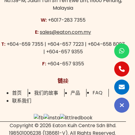
No.139-M,
Jalan Tan Sri Teh Ewe Lim,
11600 Penang,
Malaysia
W:
+6017-283 7355
E:
sales@eaton.com.my
T:
+604-659 7355
|
+604-657 7223
|
+604-658 8097
|
+604-657 9355
F:
+604-657 9355
链接
FAQ
首页
我们的故事
产品
联系我们
Copyright © 2026 Eaton Kuih Centre Sdn Bhd.
198501006238 (138681-V). All Rights Reserved.